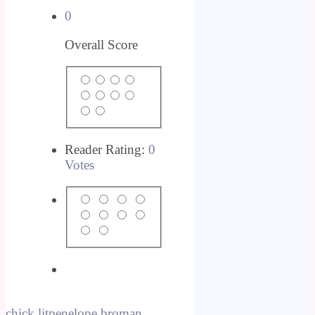
0
Overall Score
Reader Rating:
0
Votes
chick lit
penelope b
roman