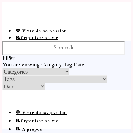
💛 Vivre de sa passion
📝Organiser sa vie
💁 A propos
Filter
You are viewing
Category
Tag
Date
💛 Vivre de sa passion
📝Organiser sa vie
💁 A propos