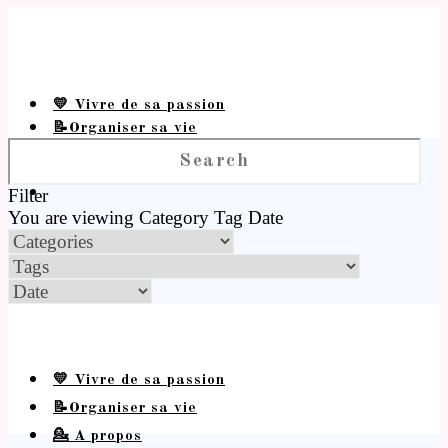
💛 Vivre de sa passion
📝Organiser sa vie
💁 A propos
Filter
You are viewing
Category
Tag
Date
💛 Vivre de sa passion
📝Organiser sa vie
💁 A propos