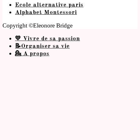
Ecole alternative paris
Alphabet Montessori
Copyright ©Eleonore Bridge
💛 Vivre de sa passion
📝Organiser sa vie
💁 A propos