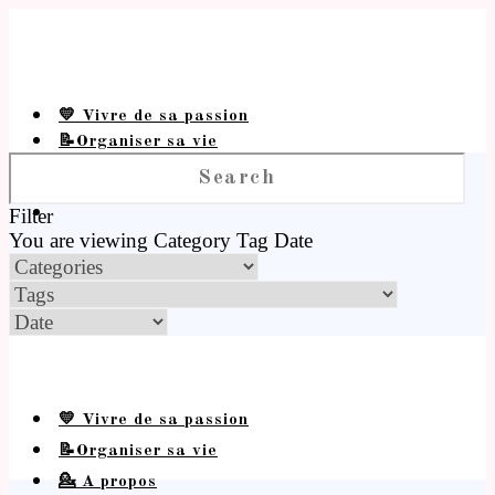
💛 Vivre de sa passion
📝Organiser sa vie
💁 A propos
Filter
You are viewing
Category
Tag
Date
💛 Vivre de sa passion
📝Organiser sa vie
💁 A propos