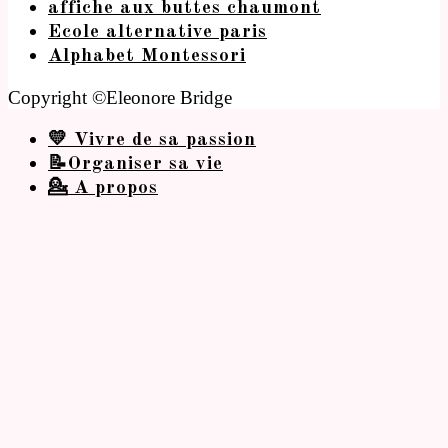
affiche aux buttes chaumont
Ecole alternative paris
Alphabet Montessori
Copyright ©Eleonore Bridge
💛 Vivre de sa passion
📝Organiser sa vie
💁 A propos