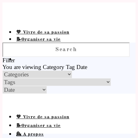
💛 Vivre de sa passion
📝Organiser sa vie
💁 A propos
Filter
You are viewing
Category
Tag
Date
💛 Vivre de sa passion
📝Organiser sa vie
💁 A propos