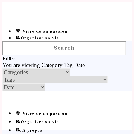
💛 Vivre de sa passion
📝Organiser sa vie
💁 A propos
Filter
You are viewing
Category
Tag
Date
💛 Vivre de sa passion
📝Organiser sa vie
💁 A propos