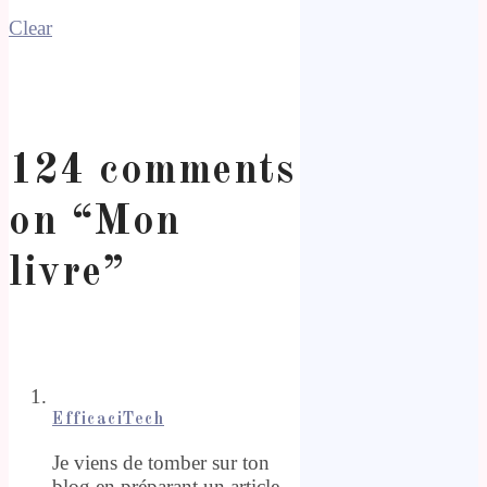
Clear
124 comments
on “
Mon
livre
”
EfficaciTech
Je viens de tomber sur ton
blog en préparant un article