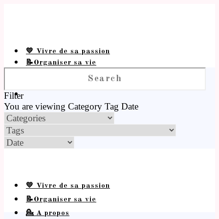
💛 Vivre de sa passion
📝Organiser sa vie
💁 A propos
Filter
You are viewing
Category
Tag
Date
💛 Vivre de sa passion
📝Organiser sa vie
💁 A propos