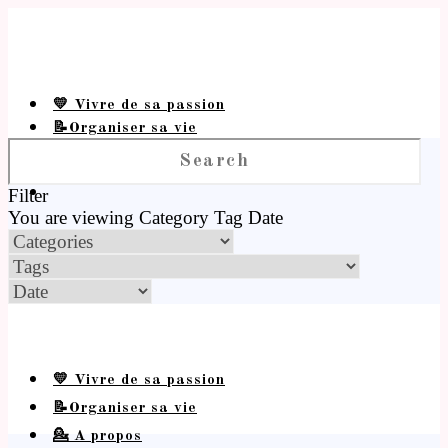
💛 Vivre de sa passion
📝Organiser sa vie
💁 A propos
Filter
You are viewing
Category
Tag
Date
💛 Vivre de sa passion
📝Organiser sa vie
💁 A propos