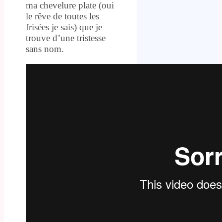
ma chevelure plate (oui
le rêve de toutes les
frisées je sais) que je
trouve d’une tristesse
sans nom.