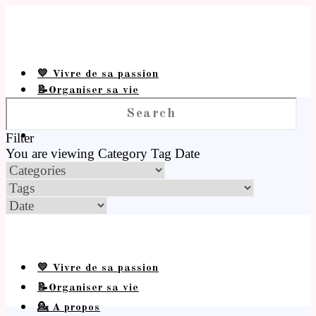
💛 Vivre de sa passion
📝Organiser sa vie
💁 A propos
Filter
You are viewing
Category
Tag
Date
💛 Vivre de sa passion
📝Organiser sa vie
💁 A propos