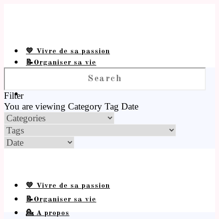
💛 Vivre de sa passion
📝Organiser sa vie
💁 A propos
Filter
You are viewing
Category
Tag
Date
💛 Vivre de sa passion
📝Organiser sa vie
💁 A propos