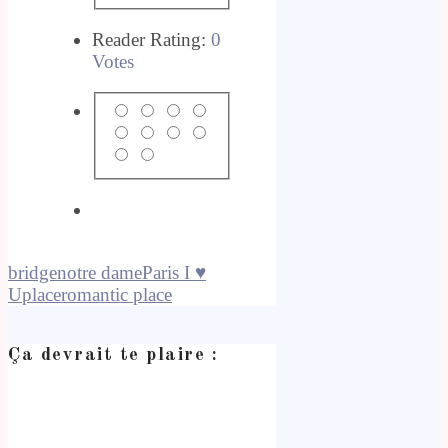
Reader Rating:
0
Votes
bridge
notre dame
Paris I ♥
U
place
romantic place
Ça devrait te plaire :