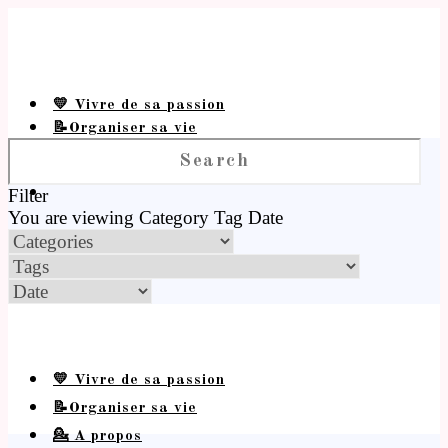
💛 Vivre de sa passion
📝Organiser sa vie
💁 A propos
Filter
You are viewing
Category
Tag
Date
💛 Vivre de sa passion
📝Organiser sa vie
💁 A propos