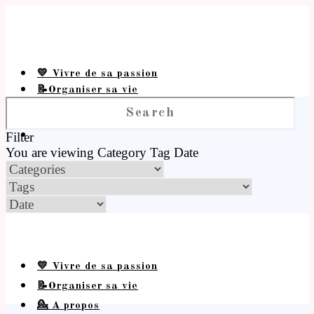
💛 Vivre de sa passion
📝Organiser sa vie
💁 A propos
Filter
You are viewing
Category
Tag
Date
💛 Vivre de sa passion
📝Organiser sa vie
💁 A propos