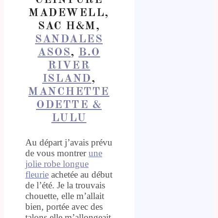
MADEWELL,
SAC H&M,
SANDALES
ASOS
,
B.O
RIVER
ISLAND
,
MANCHETTE
ODETTE &
LULU
Au départ j’avais prévu
de vous montrer
une
jolie robe longue
fleurie
achetée au début
de l’été. Je la trouvais
chouette, elle m’allait
bien, portée avec des
talons elle m’allongeait