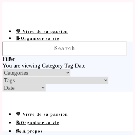
💛 Vivre de sa passion
📝Organiser sa vie
💁 A propos
Filter
You are viewing
Category
Tag
Date
💛 Vivre de sa passion
📝Organiser sa vie
💁 A propos