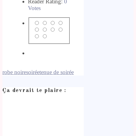
Reader Rating:
0
Votes
robe noire
soirée
tenue de soirée
Ça devrait te plaire :