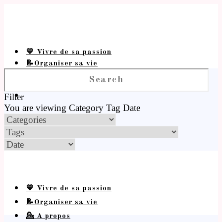
💛 Vivre de sa passion
📝Organiser sa vie
💁 A propos
Filter
You are viewing
Category
Tag
Date
💛 Vivre de sa passion
📝Organiser sa vie
💁 A propos