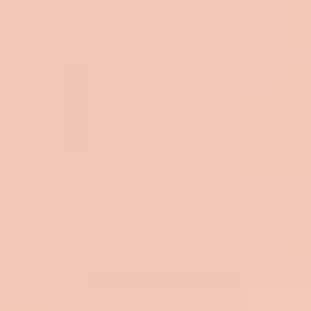
Après la salle à manger du
@lepetitcottagebourgu