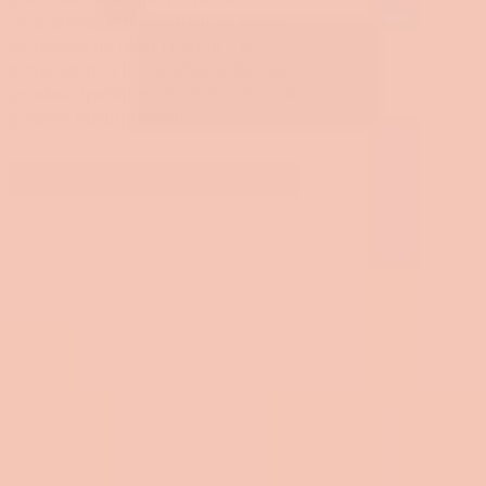
contrariétés qui viennent se mettre
en travers de mon chemin : je
perds un peu le contrôle et deviens
pendant quelques instants, une sale
gamine insupportable.
Lire la suite