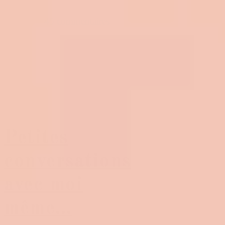
45 commentaires
Petites
conversations
avec moi
même…