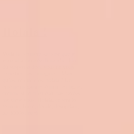
Holala !
Voilà la première surprise que je
vous ai annoncée dimanche. Fin
du suspense dont vous ne vous
remettiez pas j’imagine !! Mais
qu’est ce que c’est holala ? Un
ènième magazine féminin en ligne,
comme si on n’en était pas gavées
me direz vous. Holala, ce sera le
féminin, barré, décalé, désopilant,
au 3000e degré
Lire la suite