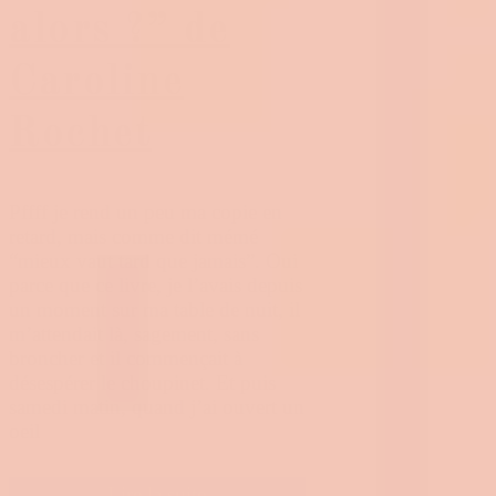
alors ?” de
Caroline
Rochet
Pffff je rend un peu ma copie en
retard, mais comme dit mémé
“mieux vaut tard que jamais”. Oui
parce que ce livre, je l’avais depuis
un moment sur ma table de nuit, il
m’attendait là, sagement, sans
broncher et il commençait à
désespérer le choupinet. Et puis
samedi matin, quand j’ai ouvert un
oeil
Lire la suite