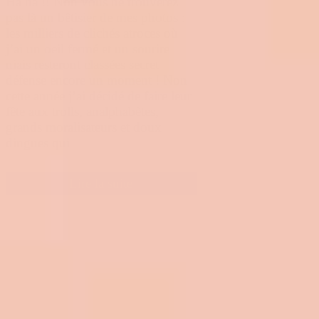
Ha ha !! Non vous ne trouverez
pas là un bêtisier de mes photos :
les milliers de clichés atroces où
j’ai un oeil fermé et un sourire
niais resteront classées secret
défense encore un moment ! Non
cette année j’ai décidé de faire leur
fête aux trolls, analphabètes,
grands moralisateurs et doux
dingues qui
Lire la suite