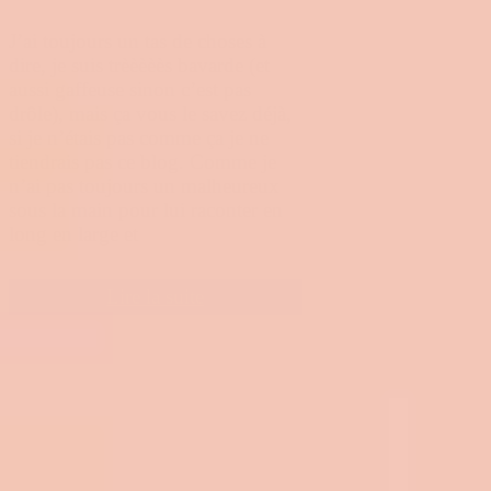
J’ai toujours un tas de choses à
dire, je suis trèèèèès bavarde (et
aussi gaffeuse sinon c’est pas
drôle), mais ça vous le savez déjà,
si je n’étais pas comme ça je ne
tiendrais pas ce blog. Comme je
n’ai pas toujours un malheureux
sous la main pour lui raconter en
long en large et
Lire la suite