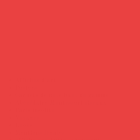
Affiches d’art
Posters
Carnets de note haut de gamme
Abécédaire Montessori oiseaux
Paris insolite
Voyages
Looks
Mentions légales