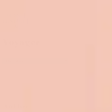
PRESSE
⎢
CONTACT
⎢
FAQ
Voyager
Archives