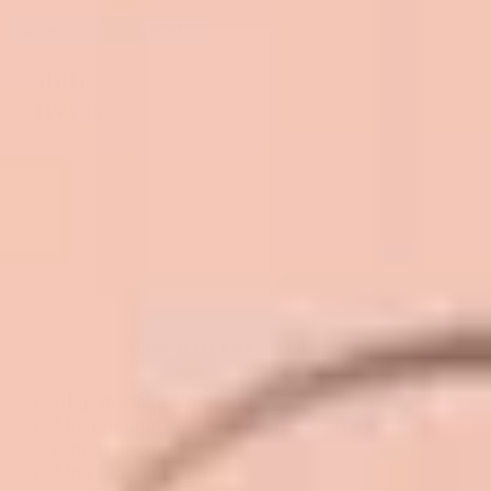
Jolis
livres
Mes autres sites
Blog mariage Un beau jour
Ma boutique de déco : Affiches, art mural,
carnets de notes
Mon blog et forum