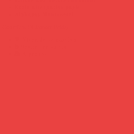
affiche aux buttes chaumont
Ecole alternative paris
Alphabet Montessori
Copyright ©Eleonore Bridge
💛 Vivre de sa passion
📝Organiser sa vie
💁 A propos