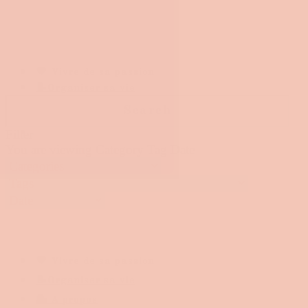
💛 Vivre de sa passion
📝Organiser sa vie
💁 A propos
Filter
You are viewing
Category
Tag
Date
💛 Vivre de sa passion
📝Organiser sa vie
💁 A propos