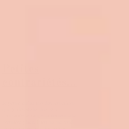
Petites
contrariétés…
Je pense qu’au top des sensations
que je déteste le plus, être
contrariée se range facilement à la
première place. Rien ne me rend
plus mauvaise que les petites