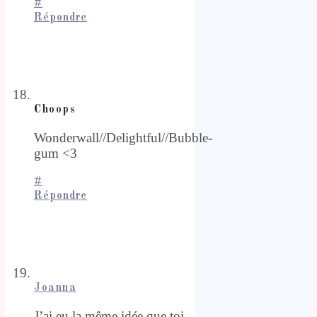
#
Répondre
Choops
Wonderwall//Delightful//Bubble-
gum <3
#
Répondre
Joanna
J’ai eu la même idée que toi