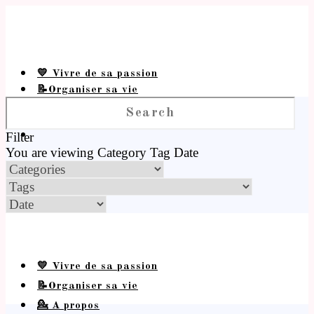
💛 Vivre de sa passion
📝Organiser sa vie
💁 A propos
Filter
You are viewing
Category
Tag
Date
💛 Vivre de sa passion
📝Organiser sa vie
💁 A propos