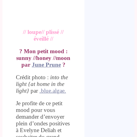
// loupe// plissé //
éveillé //
? Mon petit mood :
sunny //honey //moon
par
June Prune
?
Crédit photo :
into the
light {at home in the
light}
par
.blue.algae.
Je profite de ce petit
mood pour vous
demander d’envoyer
plein d’ondes positives
à Evelyne Deliah et
souhaiter du grand