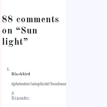
88 comments
on “
Sun
light
”
Blackbird
éphémère//simplicité//bonheur
#
Répondre