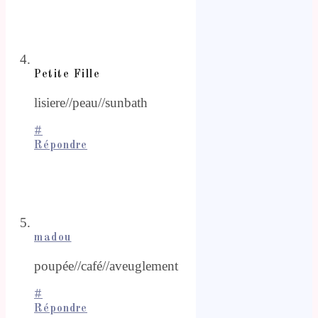
Petite Fille
lisiere//peau//sunbath
#
Répondre
madou
poupée//café//aveuglement
#
Répondre