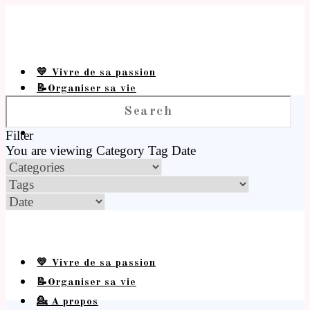
💛 Vivre de sa passion
📝Organiser sa vie
💁 A propos
Filter
You are viewing
Category
Tag
Date
💛 Vivre de sa passion
📝Organiser sa vie
💁 A propos