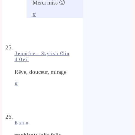
Merci miss 🙂
#
Jennifer - Stylish Clin
d'Oeil
Rêve, douceur, mirage
#
Bahia