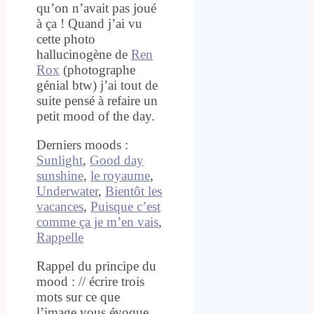
qu’on n’avait pas joué
à ça ! Quand j’ai vu
cette photo
hallucinogène de
Ren
Rox
(photographe
génial btw) j’ai tout de
suite pensé à refaire un
petit mood of the day.
Derniers moods :
Sunlight
,
Good day
sunshine
,
le royaume
,
Underwater
,
Bientôt les
vacances
,
Puisque c’est
comme ça je m’en vais
,
Rappelle
Rappel du principe du
mood : // écrire trois
mots sur ce que
l’image vous évoque