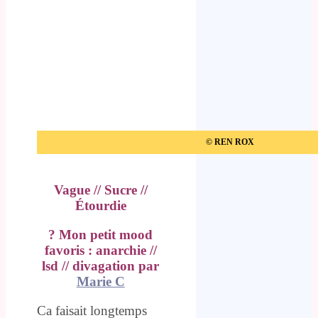
© REN ROX
Vague // Sucre //
Étourdie
? Mon petit mood
favoris : anarchie //
lsd // divagation par
Marie C
Ca faisait longtemps