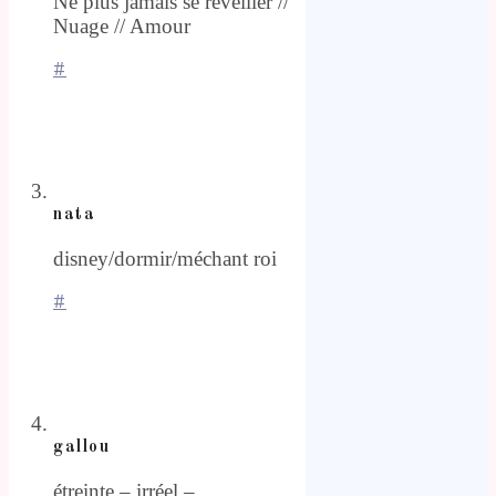
Ne plus jamais se réveiller //
Nuage // Amour
#
nata
disney/dormir/méchant roi
#
gallou
étreinte – irréel –