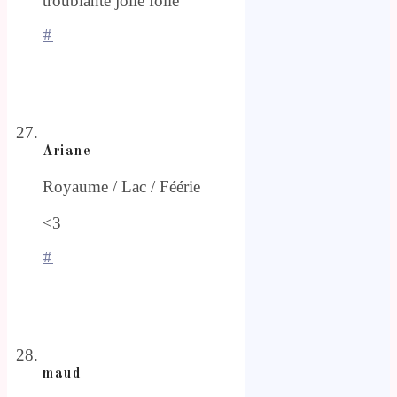
troublante jolie folie
#
Ariane
Royaume / Lac / Féérie
<3
#
maud