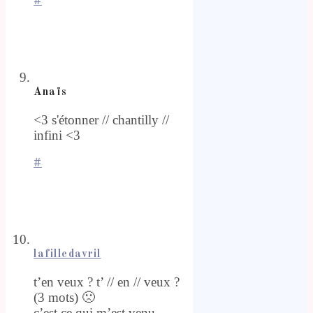
#
Anaïs
<3 s'étonner // chantilly //
infini <3
#
lafilledavril
t’en veux ? t’ // en // veux ?
(3 mots) 🙁
c’est ce qui m’est venu