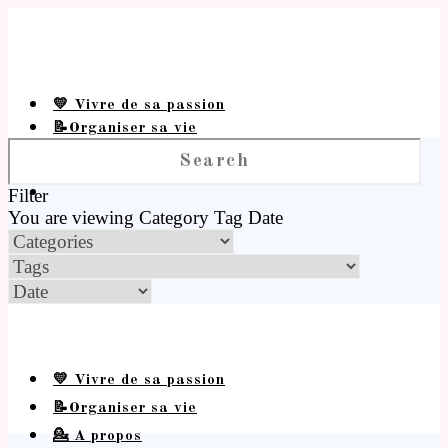
💛 Vivre de sa passion
📝Organiser sa vie
💁 A propos
Filter
You are viewing
Category
Tag
Date
💛 Vivre de sa passion
📝Organiser sa vie
💁 A propos