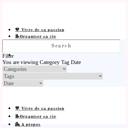
💛 Vivre de sa passion
📝Organiser sa vie
💁 A propos
Filter
You are viewing
Category
Tag
Date
💛 Vivre de sa passion
📝Organiser sa vie
💁 A propos