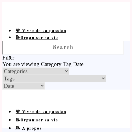
💛 Vivre de sa passion
📝Organiser sa vie
💁 A propos
Filter
You are viewing
Category
Tag
Date
💛 Vivre de sa passion
📝Organiser sa vie
💁 A propos