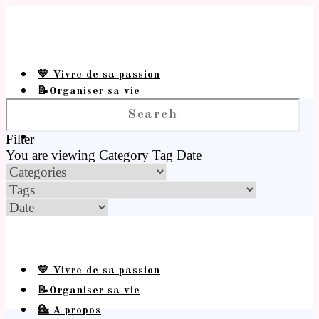
💛 Vivre de sa passion
📝Organiser sa vie
💁 A propos
Filter
You are viewing
Category
Tag
Date
💛 Vivre de sa passion
📝Organiser sa vie
💁 A propos