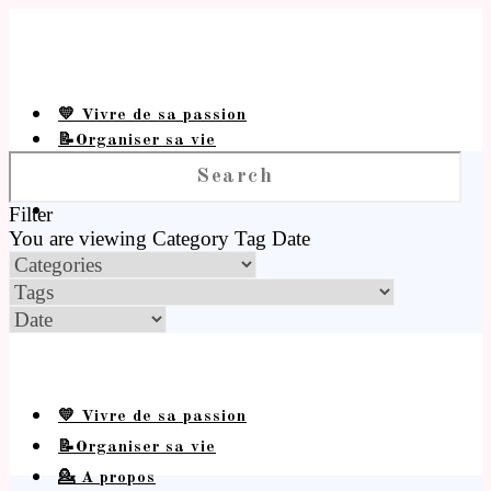
💛 Vivre de sa passion
📝Organiser sa vie
💁 A propos
Filter
You are viewing
Category
Tag
Date
💛 Vivre de sa passion
📝Organiser sa vie
💁 A propos