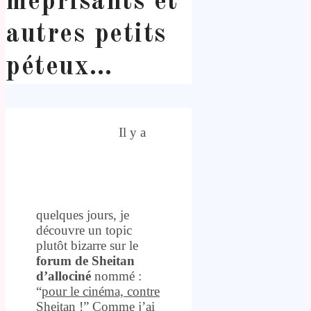
méprisants et
autres petits
péteux…
Il y a
quelques jours, je
découvre un topic
plutôt bizarre sur le
forum de Sheitan
d’allociné
nommé :
“
pour le cinéma, contre
Sheitan !
” Comme j’ai