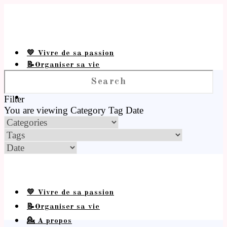
💛 Vivre de sa passion
📝Organiser sa vie
💁 A propos
Filter
You are viewing
Category
Tag
Date
💛 Vivre de sa passion
📝Organiser sa vie
💁 A propos