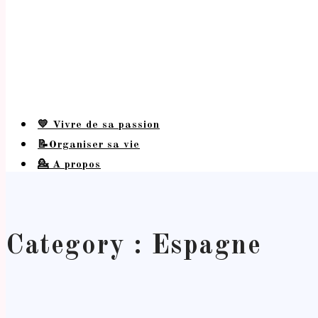
💛 Vivre de sa passion
📝Organiser sa vie
💁 A propos
Category : Espagne