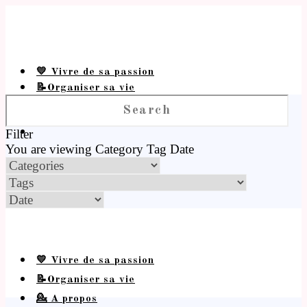
💛 Vivre de sa passion
📝Organiser sa vie
💁 A propos
Filter
You are viewing
Category
Tag
Date
💛 Vivre de sa passion
📝Organiser sa vie
💁 A propos