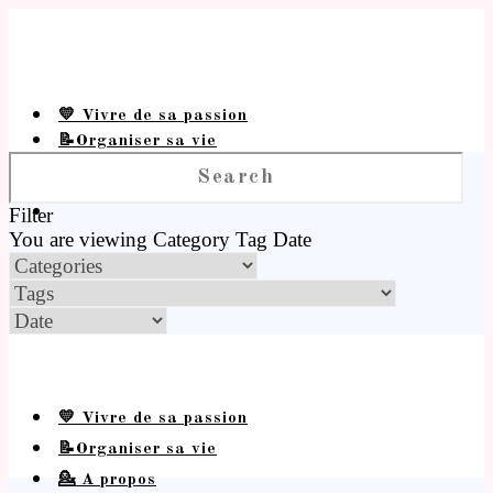
💛 Vivre de sa passion
📝Organiser sa vie
💁 A propos
Filter
You are viewing
Category
Tag
Date
💛 Vivre de sa passion
📝Organiser sa vie
💁 A propos