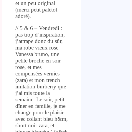
et un peu original
(merci petit paletot
adoré).
// 5 & 6 – Vendredi :
pas trop d’inspiration,
j’attrape donc du sûr,
ma robe vieux rose
Vanessa bruno, une
petite broche en soir
rose, et mes
compensées vernies
(zara) et mon trench
imitation burberry que
j’ai mis toute la
semaine. Le soir, petit
dîner en famille, je me
change pour le plaisir
avec collant bleu h&m,
short noir zara, et
blouse blanche (Ba&sh