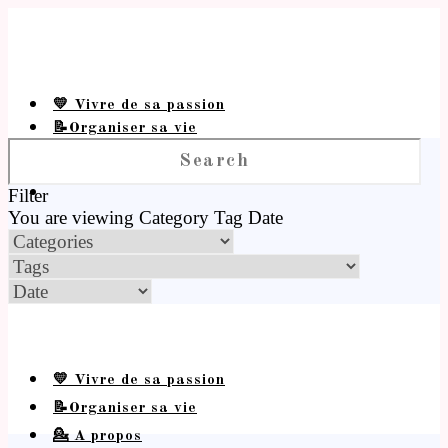
💛 Vivre de sa passion
📝Organiser sa vie
💁 A propos
Filter
You are viewing
Category
Tag
Date
💛 Vivre de sa passion
📝Organiser sa vie
💁 A propos