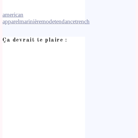
american
apparel
marinière
mode
tendance
trench
Ça devrait te plaire :