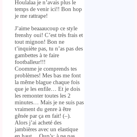
Houlalaa je n’avais plus le
temps de venir ici!! Bon hop
je me rattrape!
J’aime beaaaucoup ce style
frenshy oui! C’est très frais et
tout mignon! Bon ne
t’inquiète pas, tu n’as pas des
gambettes à te faire
footballeur!!!
Coomme je comprends tes
problèmes! Mes bas me font
la même blague chaque fois
que je les enfile… Et je dois
les remonter toutes les 2
minutes… Mais je ne suis pas
vraiment du genre à être
gênée par ça en fait! (–).
Alors j’ai acheté des
jambières avec un elastique
en haut… Oup’s; à ne pas