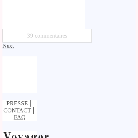
39 commentaires
Next
PRESSE
⎢
CONTACT
⎢
FAQ
Voyager