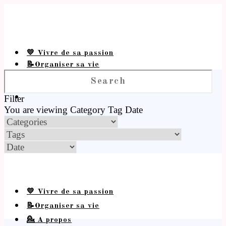
💛 Vivre de sa passion
📝Organiser sa vie
💁 A propos
Filter
You are viewing
Category
Tag
Date
💛 Vivre de sa passion
📝Organiser sa vie
💁 A propos