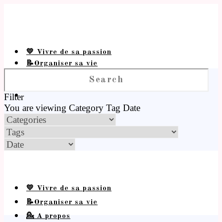
💛 Vivre de sa passion
📝Organiser sa vie
💁 A propos
Filter
You are viewing
Category
Tag
Date
💛 Vivre de sa passion
📝Organiser sa vie
💁 A propos