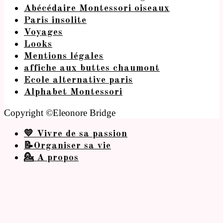
Abécédaire Montessori oiseaux
Paris insolite
Voyages
Looks
Mentions légales
affiche aux buttes chaumont
Ecole alternative paris
Alphabet Montessori
Copyright ©Eleonore Bridge
💛 Vivre de sa passion
📝Organiser sa vie
💁 A propos