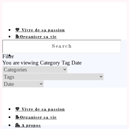
💛 Vivre de sa passion
📝Organiser sa vie
💁 A propos
Filter
You are viewing
Category
Tag
Date
💛 Vivre de sa passion
📝Organiser sa vie
💁 A propos