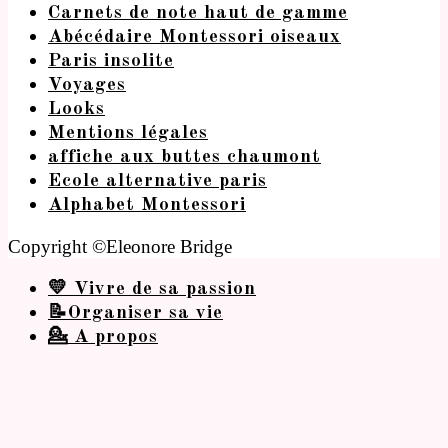
Carnets de note haut de gamme
Abécédaire Montessori oiseaux
Paris insolite
Voyages
Looks
Mentions légales
affiche aux buttes chaumont
Ecole alternative paris
Alphabet Montessori
Copyright ©Eleonore Bridge
💛 Vivre de sa passion
📝Organiser sa vie
💁 A propos