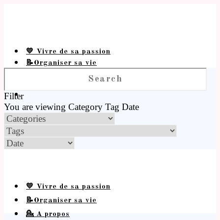
💛 Vivre de sa passion
📝Organiser sa vie
💁 A propos
Filter
You are viewing
Category
Tag
Date
💛 Vivre de sa passion
📝Organiser sa vie
💁 A propos