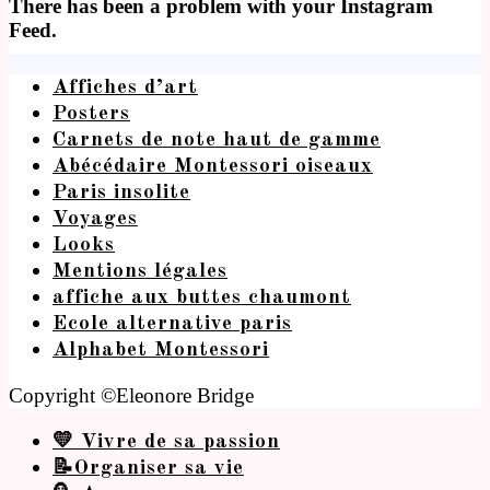
There has been a problem with your Instagram
Feed.
Affiches d’art
Posters
Carnets de note haut de gamme
Abécédaire Montessori oiseaux
Paris insolite
Voyages
Looks
Mentions légales
affiche aux buttes chaumont
Ecole alternative paris
Alphabet Montessori
Copyright ©Eleonore Bridge
💛 Vivre de sa passion
📝Organiser sa vie