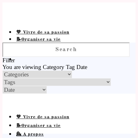
💛 Vivre de sa passion
📝Organiser sa vie
💁 A propos
Filter
You are viewing
Category
Tag
Date
💛 Vivre de sa passion
📝Organiser sa vie
💁 A propos