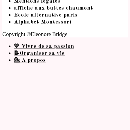
Mentions légales
affiche aux buttes chaumont
Ecole alternative paris
Alphabet Montessori
Copyright ©Eleonore Bridge
💛 Vivre de sa passion
📝Organiser sa vie
💁 A propos