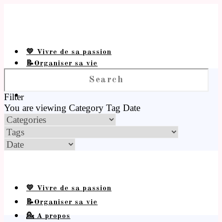
💛 Vivre de sa passion
📝Organiser sa vie
💁 A propos
Filter
You are viewing
Category
Tag
Date
💛 Vivre de sa passion
📝Organiser sa vie
💁 A propos