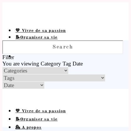
💛 Vivre de sa passion
📝Organiser sa vie
💁 A propos
Filter
You are viewing
Category
Tag
Date
💛 Vivre de sa passion
📝Organiser sa vie
💁 A propos