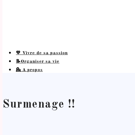
💛 Vivre de sa passion
📝Organiser sa vie
💁 A propos
Surmenage !!