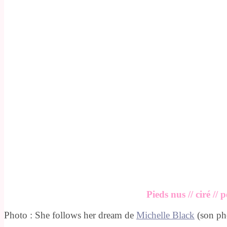
Pieds nus // ciré // 
Photo : She follows her dream de
Michelle Black
(son pho