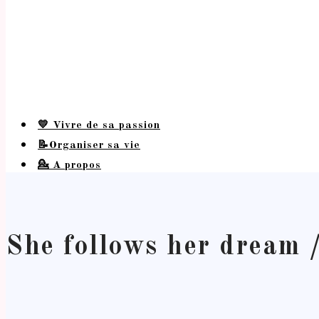
💛 Vivre de sa passion
📝Organiser sa vie
💁 A propos
She follows her dream 