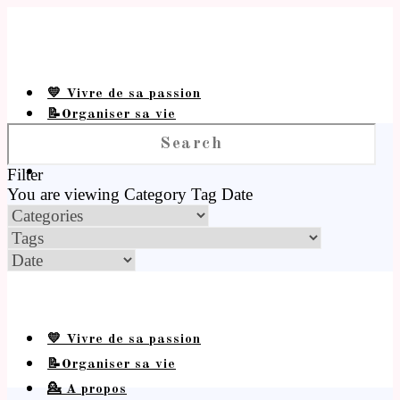
💛 Vivre de sa passion
📝Organiser sa vie
💁 A propos
Filter
You are viewing
Category
Tag
Date
💛 Vivre de sa passion
📝Organiser sa vie
💁 A propos