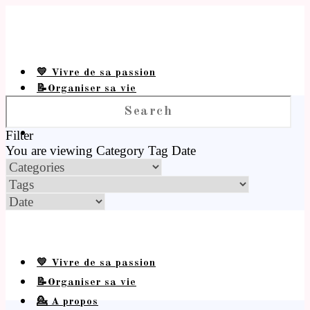
💛 Vivre de sa passion
📝Organiser sa vie
💁 A propos
Filter
You are viewing
Category
Tag
Date
💛 Vivre de sa passion
📝Organiser sa vie
💁 A propos