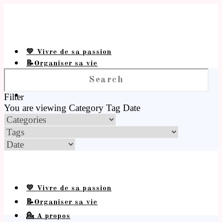
💛 Vivre de sa passion
📝Organiser sa vie
💁 A propos
Filter
You are viewing
Category
Tag
Date
💛 Vivre de sa passion
📝Organiser sa vie
💁 A propos