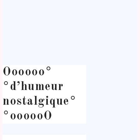
Oooooo°
°d’humeur
nostalgique°
°oooooO