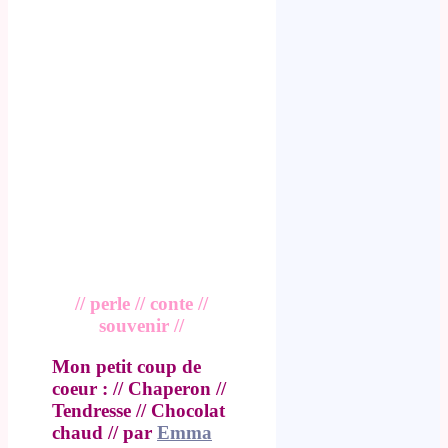
// perle // conte //
souvenir //
Mon petit coup de
coeur : // Chaperon //
Tendresse // Chocolat
chaud // par
Emma