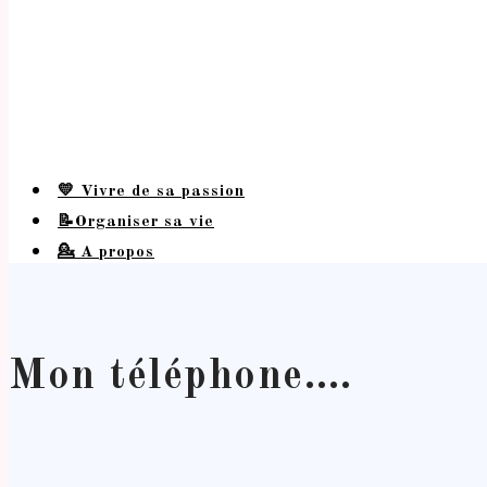
💛 Vivre de sa passion
📝Organiser sa vie
💁 A propos
Mon téléphone….