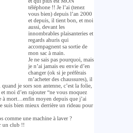
et qui plus est MON
téléphone !! Je l’ai (tenez
vous bien) depuis l’an 2000
et depuis, il tient bon, et moi
aussi, devant les
innombrables plaisanteries et
regards ahuris qui
accompagnent sa sortie de
mon sac à main.
Je ne sais pas pourquoi, mais
je n’ai jamais eu envie d’en
changer (ok si je préfèrais
m’acheter des chaussures), il
quand je sors son antenne, c’est la folie,
” et moi d’en rajouter “ne vous moquez
sume à mort…enfin moyen depuis que j’ai
je suis bien mieux derrière un rideau pour
ros comme une machine à laver ?
 un club !!