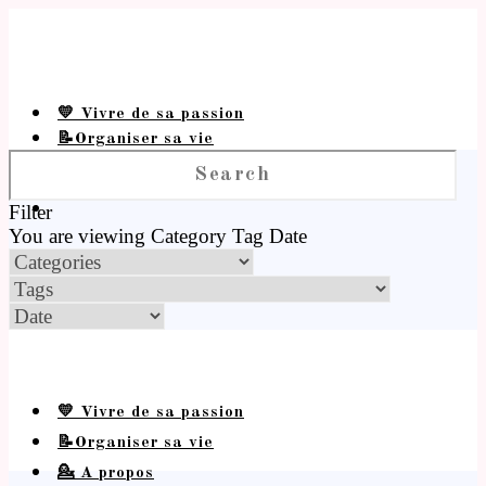
💛 Vivre de sa passion
📝Organiser sa vie
💁 A propos
Filter
You are viewing
Category
Tag
Date
💛 Vivre de sa passion
📝Organiser sa vie
💁 A propos