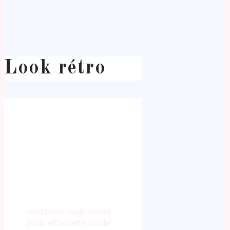
Look rétro
tendances maje mode
paris silhouette mode