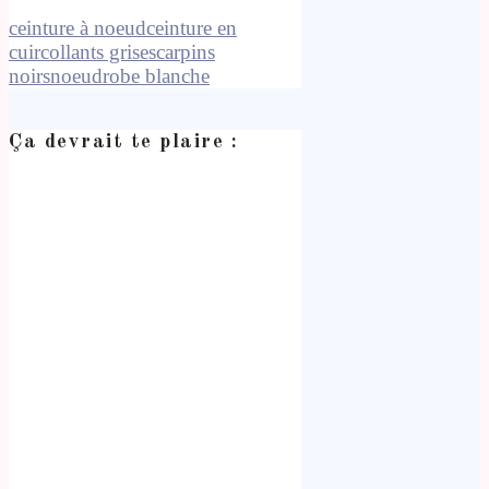
ceinture à noeud
ceinture en
cuir
collants gris
escarpins
noirs
noeud
robe blanche
Ça devrait te plaire :