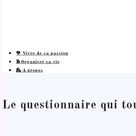
💛 Vivre de sa passion
📝Organiser sa vie
💁 A propos
Le questionnaire qui to