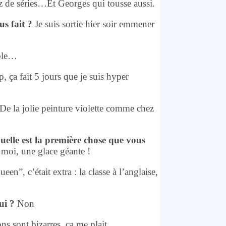
z de séries…Et Georges qui tousse aussi.
us fait ?
Je suis sortie hier soir emmener
able…
p, ça fait 5 jours que je suis hyper
De la jolie peinture violette comme chez
uelle est la première chose que vous
 moi, une glace géante !
en”, c’était extra : la classe à l’anglaise,
ui ?
Non
ns sont bizarres, ça me plait.