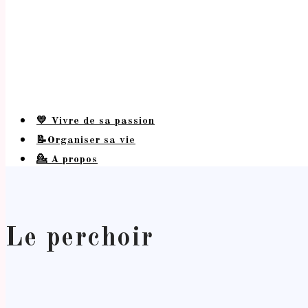
💛 Vivre de sa passion
📝Organiser sa vie
💁 A propos
Le perchoir