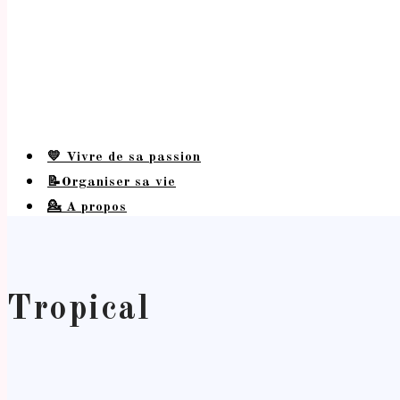
💛 Vivre de sa passion
📝Organiser sa vie
💁 A propos
Tropical