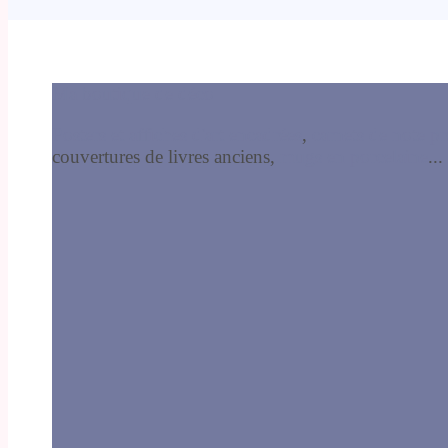
Ma boutique de déco
Posters et affiches d'art encadrées
,
carnets de note 
couvertures de livres anciens,
mugs en porcelaine
...