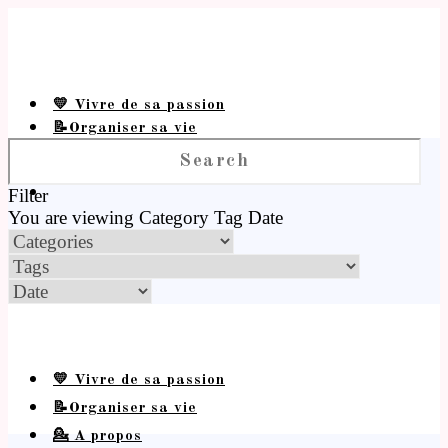
💛 Vivre de sa passion
📝Organiser sa vie
💁 A propos
Filter
You are viewing
Category
Tag
Date
💛 Vivre de sa passion
📝Organiser sa vie
💁 A propos