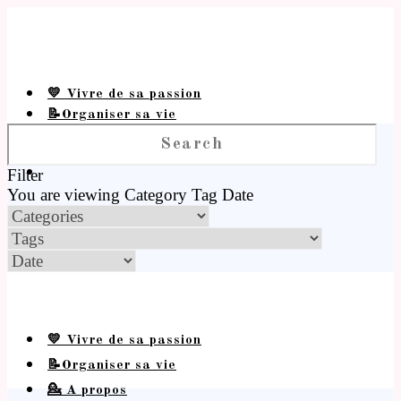
💛 Vivre de sa passion
📝Organiser sa vie
💁 A propos
Filter
You are viewing
Category
Tag
Date
💛 Vivre de sa passion
📝Organiser sa vie
💁 A propos