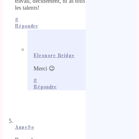
travail, décidément, tu as tous
les talents!
#
Répondre
Eleonore Bridge
Merci 😉
#
Répondre
AnneSo