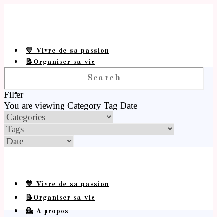
💛 Vivre de sa passion
📝Organiser sa vie
💁 A propos
Filter
You are viewing
Category
Tag
Date
💛 Vivre de sa passion
📝Organiser sa vie
💁 A propos