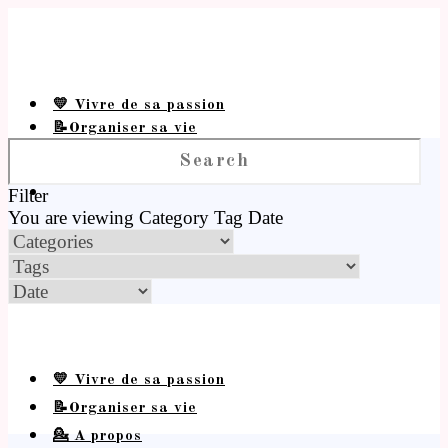
💛 Vivre de sa passion
📝Organiser sa vie
💁 A propos
Filter
You are viewing
Category
Tag
Date
💛 Vivre de sa passion
📝Organiser sa vie
💁 A propos