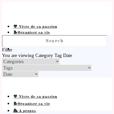
💛 Vivre de sa passion
📝Organiser sa vie
💁 A propos
Filter
You are viewing
Category
Tag
Date
💛 Vivre de sa passion
📝Organiser sa vie
💁 A propos