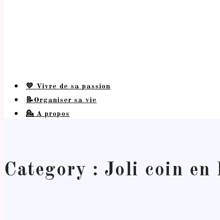
💛 Vivre de sa passion
📝Organiser sa vie
💁 A propos
Category : Joli coin en