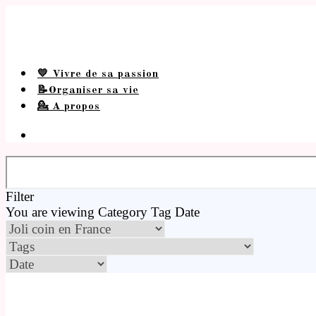
💛 Vivre de sa passion
📝Organiser sa vie
💁 A propos
Filter
You are viewing
Category
Tag
Date