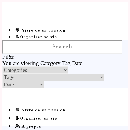
💛 Vivre de sa passion
📝Organiser sa vie
💁 A propos
Filter
You are viewing
Category
Tag
Date
💛 Vivre de sa passion
📝Organiser sa vie
💁 A propos